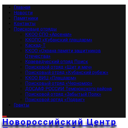
Перейти
Основное
Главная
к
меню
Новости
содержимому
Памятники
Контакты
Поисковые отряды
ККОО СПО «Арсенал»
ККОПО «Кубанский плацдарм»
Каскад-Т
ККОО «Охрана памяти защитников
Отечества»
Краеведческий отряд Поиск
Поисковой отряд «Щит и меч»
Поисковый отряд «Кубанский рубеж»
ККОО ВИЦ «Плацдарм»
Поисковый отряд «Черномор»
ДОСААФ РОССИИ Темрюкского района
Поисковой отряд «Забытый Полк»
Поисковой ортяд «Подвиг»
Гранты
Новороссийский Центр