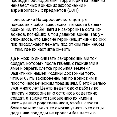
проводит обследования территорий на наличие
неизвестных воинских захоронений и
взрывоопасных предметов (ВОП).
Поисковики Новороссийского центра
поисковых работ выезжают на места былых
сражений, чтобы найти и захоронить останки
воинов, погибших в той далекой войне. Так уж
сложилось, что многие герои-защитники до сих
пор продолжают лежать под открытым небом
— там, где их настигла смерть.
Да и можно ли считать захороненными тех
солдат, которых после гибели, стаскивали в
ямы и овраги, слегка присыпая землей?
Защитники нашей Родины достойны того,
чтобы быть захороненными по воинским и
просто человеческим традициям. С этой целью
уже много лет Центр ведет свою работу по
поиску и захоронению останков советских
солдат, а также установлению их имен и
нахождению родственников, чтобы, спустя
более чем полвека, те смогли узнать, что отцы,
деды или прадеды не пропали без вести, а