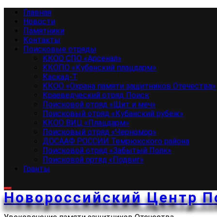
Перейти
Основное
Главная
к
меню
Новости
содержимому
Памятники
Контакты
Поисковые отряды
ККОО СПО «Арсенал»
ККОПО «Кубанский плацдарм»
Каскад-Т
ККОО «Охрана памяти защитников Отечества»
Краеведческий отряд Поиск
Поисковой отряд «Щит и меч»
Поисковый отряд «Кубанский рубеж»
ККОО ВИЦ «Плацдарм»
Поисковый отряд «Черномор»
ДОСААФ РОССИИ Темрюкского района
Поисковой отряд «Забытый Полк»
Поисковой ортяд «Подвиг»
Гранты
Новороссийский Центр П