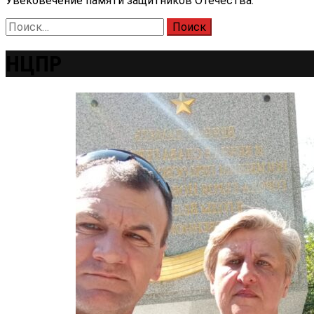
Увековечение памяти защитников Отечества.
Найти:
НЦПР