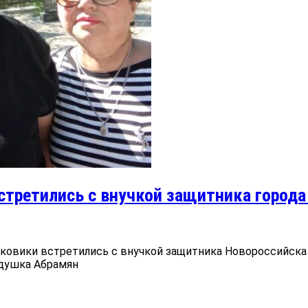
третились с внучкой защитника города 
сковики встретились с внучкой защитника Новороссийска
едушка Абрамян