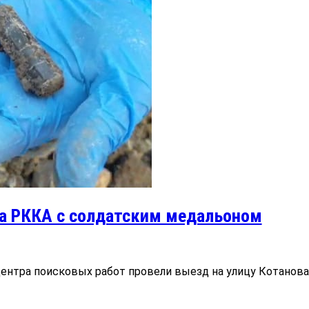
а РККА с солдатским медальоном
ентра поисковых работ провели выезд на улицу Котанова