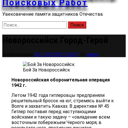
Поисковых Работ
Увековечение памяти защитников Отечества.
Найти:
Новороссийск Город-Герой
Опубликовано
03.11.2017
03.11.2017
От
admin
Бой За Новороссийск
Новороссийская оборонительная операция
1942 г.
Летом 1942 года гитлеровцы предприняли
решительный бросок на юг, стремясь выйти к
Волге и захватить Кавказ. В директиве № 45
Гитлер поставил перед наступающими
войсками и такую задачу – «овладение всем
восточным побережьем Черного моря, в
результате чего противник лишится