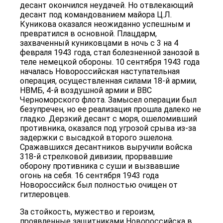
десант окончился неудачей. Но отвлекающий
десант под командованием майора Ц.Л.
Куникова оказался неожиданно успешным и
превратился в основной. Плацдарм,
захваченный куниковцами в ночь с 3 на 4
февраля 1943 года, стал болезненной занозой в
теле немецкой обороны. 10 сентября 1943 года
началась Новороссийская наступательная
операция, осуществленная силами 18-й армии,
НВМБ, 4-й воздушной армии и ВВС
Черноморского флота. Замысел операции был
безупречен, но ее реализация прошла далеко не
гладко. Дерзкий десант с моря, ошеломивший
противника, оказался под угрозой срыва из-за
задержки с высадкой второго эшелона.
Сражавшихся десантников выручили войска
318-й стрелковой дивизии, прорвавшие
оборону противника с суши и вызвавшие
огонь на себя. 16 сентября 1943 года
Новороссийск был полностью очищен от
гитлеровцев.
За стойкость, мужество и героизм,
проявленные защитниками Новороссийска в