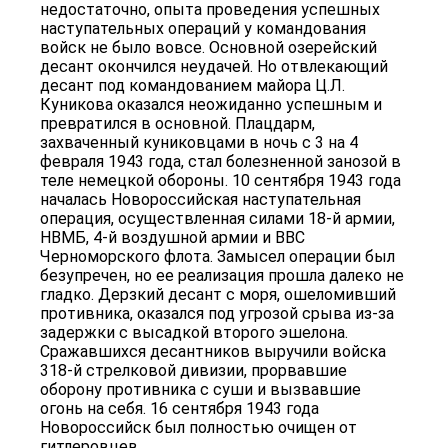
недостаточно, опыта проведения успешных
наступательных операций у командования
войск не было вовсе. Основной озерейский
десант окончился неудачей. Но отвлекающий
десант под командованием майора Ц.Л.
Куникова оказался неожиданно успешным и
превратился в основной. Плацдарм,
захваченный куниковцами в ночь с 3 на 4
февраля 1943 года, стал болезненной занозой в
теле немецкой обороны. 10 сентября 1943 года
началась Новороссийская наступательная
операция, осуществленная силами 18-й армии,
НВМБ, 4-й воздушной армии и ВВС
Черноморского флота. Замысел операции был
безупречен, но ее реализация прошла далеко не
гладко. Дерзкий десант с моря, ошеломивший
противника, оказался под угрозой срыва из-за
задержки с высадкой второго эшелона.
Сражавшихся десантников выручили войска
318-й стрелковой дивизии, прорвавшие
оборону противника с суши и вызвавшие
огонь на себя. 16 сентября 1943 года
Новороссийск был полностью очищен от
гитлеровцев.