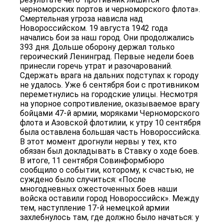
черноморских портов и черноморского флота».
Смертельная угроза нависла над
Новороссийском. 19 августа 1942 года
начались бои за наш город. Они продолжались
393 дня. Дольше оборону держал только
героический Ленинград. Первые недели боев
принесли горечь утрат и разочарований.
Сдержать врага на дальних подступах к городу
не удалось. Уже 6 сентября бои с противником
переметнулись на городские улицы. Несмотря
на упорное сопротивление, оказываемое врагу
бойцами 47-й армии, моряками Черноморского
флота и Азовской флотилии, к утру 10 сентября
была оставлена большая часть Новороссийска.
В этот момент дрогнули нервы у тех, кто
обязан был докладывать в Ставку о ходе боев.
В итоге, 11 сентября Совинформбюро
сообщило о событии, которому, к счастью, не
суждено было случиться: «После
многодневных ожесточенных боев наши
войска оставили город Новороссийск». Между
тем, наступление 17-й немецкой армии
захлебнулось там, где должно было начаться: у