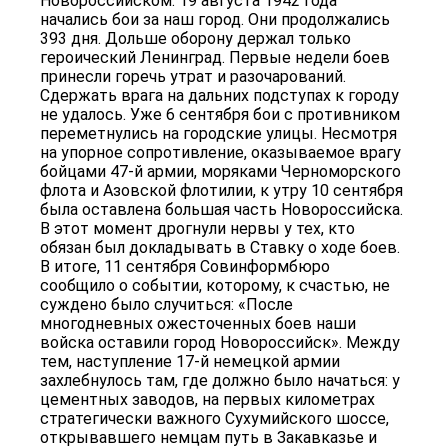
Новороссийском. 19 августа 1942 года
начались бои за наш город. Они продолжались
393 дня. Дольше оборону держал только
героический Ленинград. Первые недели боев
принесли горечь утрат и разочарований.
Сдержать врага на дальних подступах к городу
не удалось. Уже 6 сентября бои с противником
переметнулись на городские улицы. Несмотря
на упорное сопротивление, оказываемое врагу
бойцами 47-й армии, моряками Черноморского
флота и Азовской флотилии, к утру 10 сентября
была оставлена большая часть Новороссийска.
В этот момент дрогнули нервы у тех, кто
обязан был докладывать в Ставку о ходе боев.
В итоге, 11 сентября Совинформбюро
сообщило о событии, которому, к счастью, не
суждено было случиться: «После
многодневных ожесточенных боев наши
войска оставили город Новороссийск». Между
тем, наступление 17-й немецкой армии
захлебнулось там, где должно было начаться: у
цементных заводов, на первых километрах
стратегически важного Сухумийского шоссе,
открывавшего немцам путь в Закавказье и