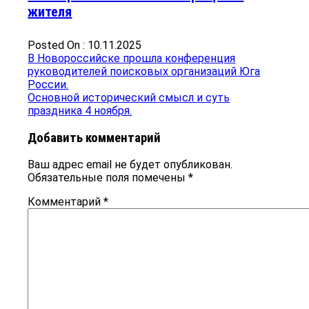
жителя
Posted On : 10.11.2025
Навигация
Предыдущая
В Новороссийске прошла конференция
запись:
руководителей поисковых организаций Юга
по
России.
записям
Следующая
Основной исторический смысл и суть
запись:
праздника 4 ноября.
Добавить комментарий
Ваш адрес email не будет опубликован.
Обязательные поля помечены
*
Комментарий
*