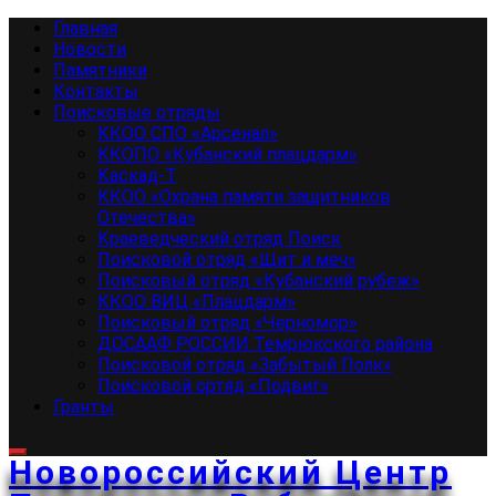
Перейти
Основное
Главная
к
меню
Новости
содержимому
Памятники
Контакты
Поисковые отряды
ККОО СПО «Арсенал»
ККОПО «Кубанский плацдарм»
Каскад-Т
ККОО «Охрана памяти защитников
Отечества»
Краеведческий отряд Поиск
Поисковой отряд «Щит и меч»
Поисковый отряд «Кубанский рубеж»
ККОО ВИЦ «Плацдарм»
Поисковый отряд «Черномор»
ДОСААФ РОССИИ Темрюкского района
Поисковой отряд «Забытый Полк»
Поисковой ортяд «Подвиг»
Гранты
Новороссийский Центр