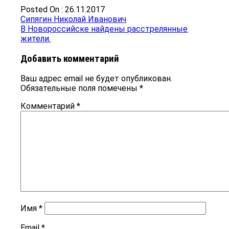
Posted On : 26.11.2017
Навигация
Предыдущая
Сипягин Николай Иванович
запись:
Следующая
В Новороссийске найдены расстрелянные
по
запись:
жители.
записям
Добавить комментарий
Ваш адрес email не будет опубликован.
Обязательные поля помечены
*
Комментарий
*
Имя
*
Email
*