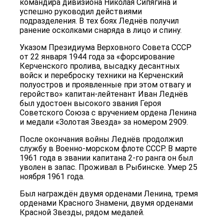
командира дивизиона Николая Сипягина и
успешно руководил действиями
подразделения. В тех боях Леднёв получил
ранение осколками снаряда в лицо и спину.
Указом Президиума Верховного Совета СССР
от 22 января 1944 года за «форсирование
Керченского пролива, высадку десантных
войск и переброску техники на Керченский
полуостров и проявленные при этом отвагу и
геройство» капитан-лейтенант Иван Леднёв
был удостоен высокого звания Героя
Советского Союза с вручением ордена Ленина
и медали «Золотая Звезда» за номером 2909.
После окончания войны Леднёв продолжил
службу в Военно-морском флоте СССР. В марте
1961 года в звании капитана 2-го ранга он был
уволен в запас. Проживал в Рыбинске. Умер 25
ноября 1961 года.
Был награждён двумя орденами Ленина, тремя
орденами Красного Знамени, двумя орденами
Красной Звезды, рядом медалей.