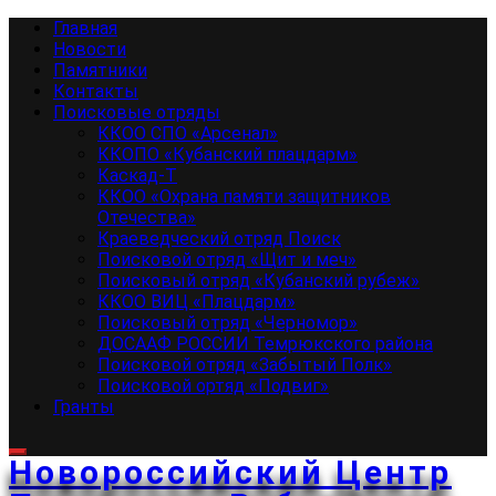
Перейти
Основное
Главная
к
меню
Новости
содержимому
Памятники
Контакты
Поисковые отряды
ККОО СПО «Арсенал»
ККОПО «Кубанский плацдарм»
Каскад-Т
ККОО «Охрана памяти защитников
Отечества»
Краеведческий отряд Поиск
Поисковой отряд «Щит и меч»
Поисковый отряд «Кубанский рубеж»
ККОО ВИЦ «Плацдарм»
Поисковый отряд «Черномор»
ДОСААФ РОССИИ Темрюкского района
Поисковой отряд «Забытый Полк»
Поисковой ортяд «Подвиг»
Гранты
Новороссийский Центр