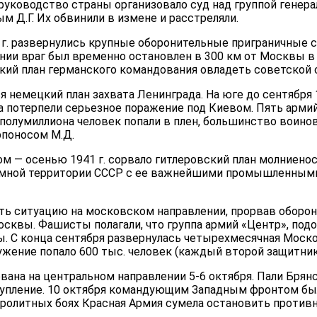
 руковод­ство страны организовало суд над группой генер
 Д.Г. Их обвинили в измене и расстреляли.
 г. развернулись крупные оборонительные приграничные с
ении враг был вре­менно остановлен в 300 км от Москвы 
ческий план германского командования овладеть советс­кой
 немецкий план захвата Ленинграда. На юге до сентября 1
 потерпели серьезное по­ражение под Киевом. Пять армий 
 полумиллиона человек попали в плен, большинство воино
рпоносом М.Д.
ом — осенью 1941 г. сорвало гитлеровский план молниено
ромной территории СССР с ее важнейшими промышленным
ь ситуацию на московском направлении, прорвав оборон
осквы. Фашисты полагали, что группа армий «Центр», под
. С конца сентября развернулась четырехмесяч­ная Моско
ружение попало 600 тыс. человек (каждый второй защитни
ана на центральном направлении 5-6 октября. Пали Брянс
упление. 10 октября командующим Западным фронтом был н
ролитных боях Красная Армия сумела остановить противни