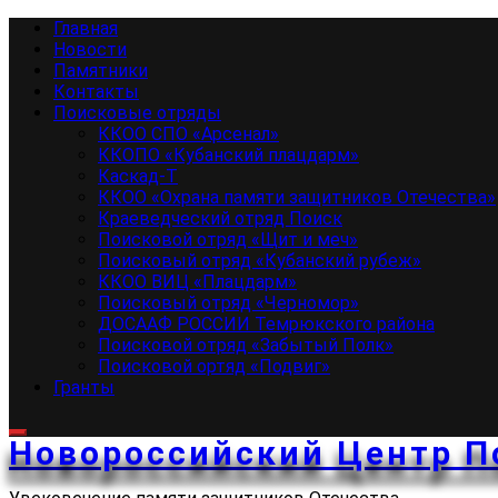
Перейти
Основное
Главная
к
меню
Новости
содержимому
Памятники
Контакты
Поисковые отряды
ККОО СПО «Арсенал»
ККОПО «Кубанский плацдарм»
Каскад-Т
ККОО «Охрана памяти защитников Отечества»
Краеведческий отряд Поиск
Поисковой отряд «Щит и меч»
Поисковый отряд «Кубанский рубеж»
ККОО ВИЦ «Плацдарм»
Поисковый отряд «Черномор»
ДОСААФ РОССИИ Темрюкского района
Поисковой отряд «Забытый Полк»
Поисковой ортяд «Подвиг»
Гранты
Новороссийский Центр П