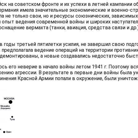
ск на советском фронте и их успехи в летней кампании о
Германия имела зна­чительные экономические и военно-ст
а не только свои, но и ресурсы союзнических, зависимых
и опыт ведения современной войны и широких наступател
снащение вермахта (танки, авиация, средства связи и др.
в годы третьей пяти­летки усилия, не завершил свою под
 предполагала ведение операций на территории противник
 демонти­рованы, а новые создавались недостаточно быст
ось его неверие в начало войны летом 1941 г. Поэтому вся
жению агрессии. В результате в первые дни войны была у
динения Красной Армии попали в окружение, были уничтож