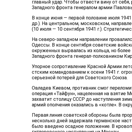
главный удар. Чтобы отвести вину от себя,
Западного фронта генералом армии Павловым
В конце июня — первой половине июля 1941
др.). На центральном, московском, направл
(10 июля — 10 сентября 1941 г.). Стра­теги
На северо-западном на­правлении провалился
Одессы. В конце сентября советские войска
окруженных вырвалась из кольца, но более
Западного фронта генерал-полковником Ки
Упор­ное сопротивление Красной Армии лет
стским командованием к осени 1941 г. ог
серьезной потерей для Советского Союза.
Овладев Киевом, противник смог переломит
операция «Тайфун», нацеленная на взятие М
захватит столицу СССР до наступления зимы
армий ополчения оказались в «котле». В ок
Первая линия советской обороны была прорв
несколько дней задержала германское наст
было введено осадное положение. В крово­п
гитлеровского наступления на Москву.