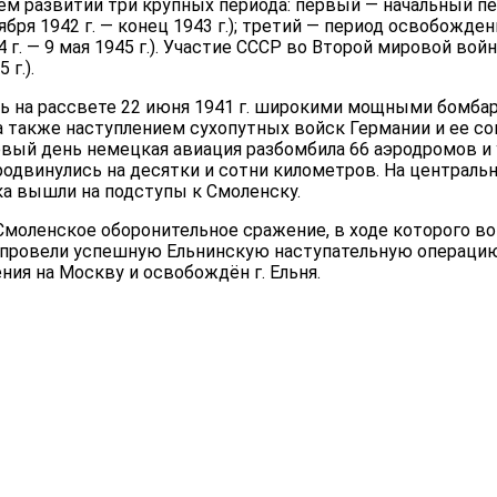
 развитии три крупных периода: первый — начальный перио
бря 1942 г. — конец 1943 г.); третий — период освобожде
 г. — 9 мая 1945 г.). Учас­тие СССР во Второй мировой во
г.).
сь на рассвете 22 июня 1941 г. широкими мощными бомба
 также на­ступлением сухопутных войск Германии и ее со
ервый день немецкая авиация разбомбила 66 аэро­дромов и
двинулись на десятки и сотни ки­лометров. На центральн
ка вышли на подступы к Смоленску.
о Смоленское оборонительное сражение, в ходе которого в
. провели успешную Ельнинскую наступательную операцию
ия на Москву и освобождён г. Ельня.