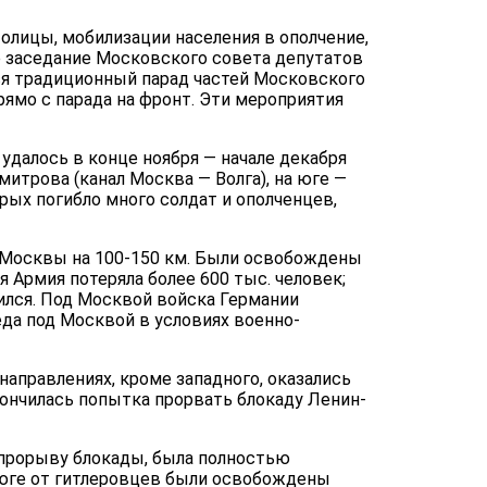
лицы, мобилизации населения в ополчение,
е заседание Московского совета депутатов
ся традиционный парад частей Московского
рямо с парада на фронт. Эти мероприятия
удалось в конце нояб­ря — начале декабря
митрова (канал Москва — Волга), на юге —
ых погибло много сол­дат и ополченцев,
от Москвы на 100-150 км. Были освобождены
 Армия потеряла бо­лее 600 тыс. человек;
лился. Под Москвой войска Германии
еда под Москвой в условиях военно-
направле­ниях, кроме западного, оказались
кончилась попытка прорвать блокаду Ленин­
о прорыву блокады, была полностью
На юге от гитлеровцев были освобождены