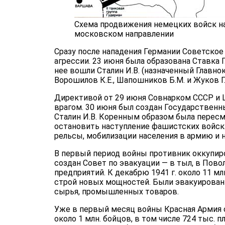
Схема продвижения немецких войск н
московском направлении
Сразу после нападения Германии Советское
агрессии. 23 июня была образована Ставка 
нее вошли Сталин И.В. (назначенный Глав­н
Ворошилов К.Е., Ша­пошников Б.М. и Жуков Г.
Директивой от 29 июня Совнарком СССР и Ц
врагом. 30 июня был создан Государст­венн
Сталин И.В. Коренным образом была пересмо
остановить наступление фашистских войск
рельсы, мобилизации населения в армию и 
В первый период войны противник оккупиро
создан Совет по эвакуации — в тыл, в Пов
предприятий. К декабрю 1941 г. около 11 м
строй новых мощностей. Были эвакуированы
сырья, промышленных товаров.
Уже в первый месяц войны Красная Армия о
около 1 млн. бойцов, в том числе 724 тыс.