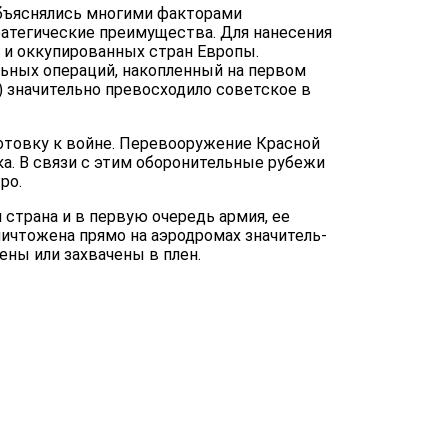
бъяснялись многими факто­рами
ратегические преимущества. Для нанесения
 и оккупирован­ных стран Европы.
ьных операций, накопленный на первом
) значи­тельно превосходило советское в
готовку к войне. Перевооружение Красной
а. В связи с этим оборони­тельные рубежи
ро.
 страна и в первую очередь армия, ее
ничтожена прямо на аэродромах значитель­
ены или захвачены в плен.