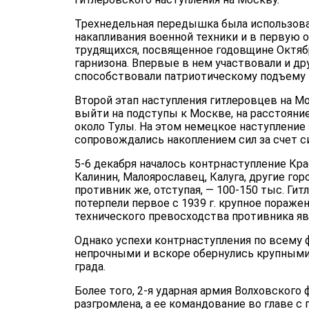
Трехнедельная передышка была использован
накапливания военной техники и в первую 
трудящихся, посвященное годовщине Октяб
гарнизона. Впервые в нем участвовали и др
способствовали патриотическому подъему н
Второй этап наступления гитлеровцев на Мос
выйти на подступы к Москве, на расстояние 
около Тулы. На этом немецкое наступление 
сопровождались накоплением сил за счет си
5-6 декабря на­чалось контрнаступление К
Кали­нин, Малоярославец, Калуга, другие го
противник же, отступая, — 100-150 тыс. Г
потерпели первое с 1939 г. крупное пораже
технического пре­восходства противника яв
Однако успехи контрнаступления по всему фр
непрочными и вскоре обер­нулись крупными
града.
Более того, 2-я ударная армия Волховског
разгромлена, а ее командование во главе с