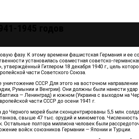
941-1945 годов
 новую фазу. К этому времени фашистская Германия и ее 
венности установилась совместная советско-германская г
, утверж­дённый Гитлером 18 декабря 1940 г., цель котор
ропейской части Советского Союза.
уничтожение СССР. Для этого на восточ­ном направлени
дии, Румынии и Венгрии). Они должны были нанести удар 
балтика — Ле­нинград) и южном (Украина с выходом на Че
ро­пейской части СССР до осени 1941 г.
ва до Черного морей были сконцентриро­ваны 5,5 млн. сол
 танков, свыше 47 тыс. орудий и минометов. Численность
ек. Остальные полтора миллиона человек были рассредото­
ржение войск союзников Герма­нии — Японии и Турции.