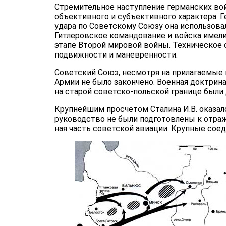
Стремительное наступление германских вой
объективного и субъективного характера. 
удара по Советскому Союзу она использовал
Гитлеровское командование и войска имел
этапе Второй мировой войны. Техническое о
подвижности и маневренности.
Советский Союз, несмотря на прилагаемые 
Армии не было закончено. Военная доктрина
на старой советско-польской границе были
Крупнейшим про­счетом Сталина И.В. оказал
руково­дство не были подготовлены к отра
ная часть советской авиации. Крупные сое