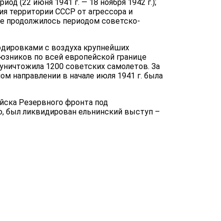
д (22 июня 1941 г. — 18 ноября 1942 г.);
ния территории СССР от агрессора и
йне продолжилось периодом советско-
рдировками с воздуха крупнейших
юзников по всей ев­ропейской границе
 уничтожила 1200 советских самолетов. За
ом направлении в начале июля 1941 г. была
ойска Резервного фронта под
, был ликвидирован ельнинский выступ –