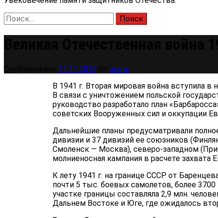
Увековечение памяти защитников Отечества.
Найти:
Великая Отечественная война 1
Опубликовано
11.11.2017
От
admin
В 1941 г. Вторая мировая война вступила в
В связи с уничтожением польской государст
руководство разработало план «Барбаросса»
советских Вооруженных сил и оккупации Ев
Дальнейшие планы предусматривали полное 
дивизии и 37 дивизий ее союзников (Финлян
Смоленск — Москва), северо-западном (При
молниеносная кампания в расчете захвата Ев
К лету 1941 г. на границе СССР от Баренце
почти 5 тыс. боевых самолетов, более 3700
участке границы составляла 2,9 млн. чело­в
Дальнем Востоке и Юге, где ожидалось вто