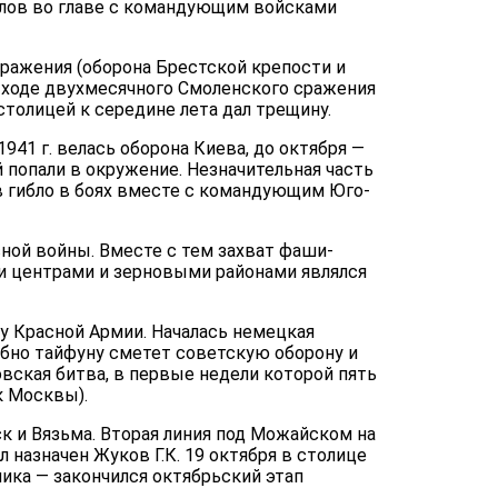
а­лов во главе с командующим войсками
ражения (оборона Брест­ской крепости и
в ходе двухмесячного Смоленского сражения
 столицей к середине лета дал трещину.
941 г. велась оборона Киева, до октября —
попали в окружение. Не­значительная часть
в гибло в боях вместе с командующим Юго-
сной войны. Вместе с тем захват фаши­
и центрами и зерновыми районами являлся
у Красной Армии. Началась немецкая
обно тайфуну сметет советскую оборону и
вская битва, в первые недели которой пять
к Москвы).
к и Вязьма. Вторая линия под Можайском на
азначен Жу­ков Г.К. 19 октября в столице
ка — за­кончился октябрьский этап