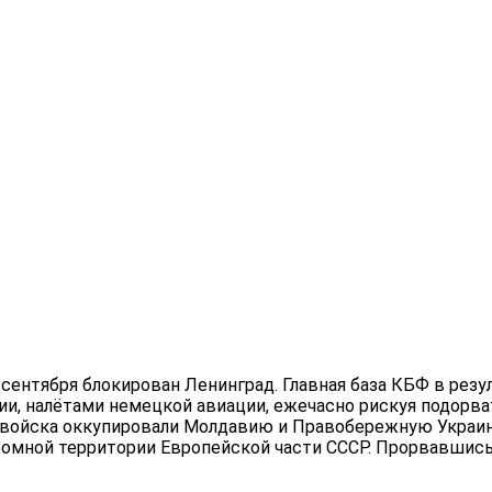
 сентября блокирован Ленинград. Главная база КБФ в резу
и, налётами немецкой авиации, ежечасно рискуя подорват
 войска оккупировали Молдавию и Правобережную Украину.
ромной терри­тории Европейской части СССР. Прорвавшис