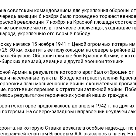
а советским командо­ванием для укрепления обороны сто
очередь авиа­ции. 6 ноября было проведено торжественно
рьской революции. 7 ноября на Красной площади состоял
угие воинские части, в том числе ополченцы, уходившие п
арода, укреплению его веры в победу.
кву начался 15 но­ября 1941 г. Ценой огромных потерь им 
25-30 км, охватить ее по­лукольцом на севере в районе Д
захлебнулось. Оборонительные бои Красной Армии, в котор
бир­ских дивизий, авиации и другой военной техники.
расной Армии, в результате которого враг был отброшен 
рода и населенные пункты. В ходе контрнаступления Красная
итлеровский план молниеносной войны окончательно прова
ние, противник перешел к стратегии затяжной войны. Поб
илась результатом героических усилий наших граждан.
онту, ко­торое продолжалось до апреля 1942 г., на других 
 потерями. На северо-западном направле­нии неудачей за
о фронта, на которую Ставка возлагала особые надежды п
 гене­рал-лейтенантом Власовым А.А. оказалось в плену. 