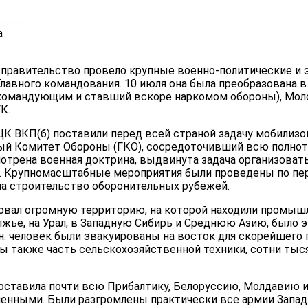
а
 правительство прове­ло крупные военно-политические и
Главного ко­мандования. 10 июля она была преобразована 
окомандующим и ставший вскоре наркомом обороны), Моло­т
К.
К ВКП(б) поставили перед всей страной задачу мобилизов
ый Комитет Обороны (ГКО), сосредоточивший всю полноту 
трена военная доктри­на, выдвинута задача организовать
. Крупномасштабные ме­роприятия были проведены по пе
на строительство оборонительных рубежей.
вал огромную территорию, на которой находили промышле
олжье, на Урал, в Западную Сибирь и Среднюю Азию, было
лн. человек были эвакуированы на восток для скорейшего
 также часть сельскохозяйственной техники, сотни тысяч
ставила по­чти всю Прибалтику, Белоруссию, Молдавию и
 пленными. Были разгромлены практически все армии Запад