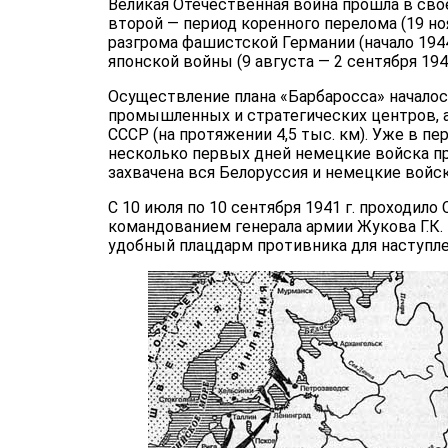
Великая Отечественная война прошла в своем
второй — период коренного перелома (19 ноя
разгрома фашистской Германии (начало 1944
японской войны (9 августа — 2 сентября 1945 
Осуществление плана «Барбаросса» начало
промышленных и стратегических центров, а
СССР (на протяжении 4,5 тыс. км). Уже в п
несколько первых дней немецкие войска про
захвачена вся Белоруссия и немецкие войс
С 10 июля по 10 сентября 1941 г. проходил
командованием генерала армии Жукова Г.К
удобный плацдарм противника для наступлен