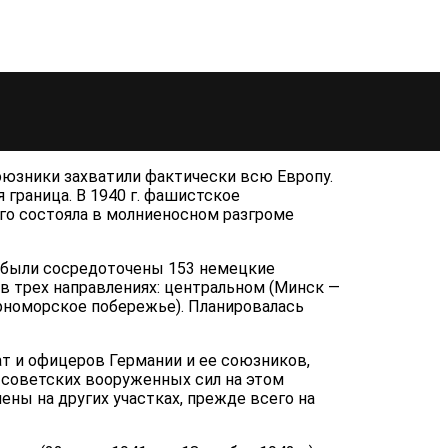
союзники захватили фактически всю Европу.
раница. В 1940 г. фа­шистское
ого состояла в молниеносном разгроме
и были сосредоточены 153 немецкие
в трех направлениях: центральном (Минск —
рноморское побере­жье). Планировалась
дат и офицеров Германии и ее союзников,
 советских вооружен­ных сил на этом
чены на других участках, прежде всего на