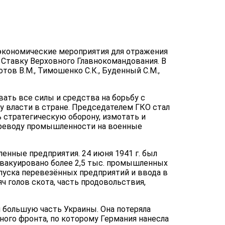
 экономические мероприятия для отражения
в Ставку Верховного Главнокомандования. В
ов В.М., Тимошенко С.К., Буденный С.М.,
ать все силы и средства на борьбу с
вла­сти в стране. Председа­телем ГКО стал
 стратегическую оборону, измотать и
реводу промышленности на воен­ные
нные предприятия. 24 июня 1941 г. был
 эвакуировано более 2,5 тыс. промышленных
 пуска перевезённых предприятий и ввода в
 голов скота, часть продовольствия,
 большую часть Украины. Она потеряла
ного фронта, по которому Германия нанесла