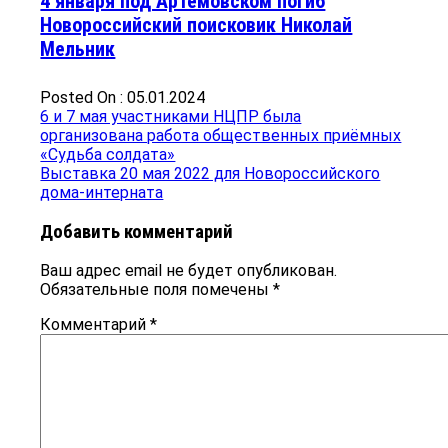
4 января под Артемовском погиб
Новороссийский поисковик Николай
Мельник
Posted On : 05.01.2024
Навигация
Предыдущая
6 и 7 мая участниками НЦПР была
запись:
организована работа общественных приёмных
по
«Судьба​ солдата»
записям
Следующая
Выставка 20 мая 2022 для Новороссийского
запись:
дома-интерната
Добавить комментарий
Ваш адрес email не будет опубликован.
Обязательные поля помечены
*
Комментарий
*