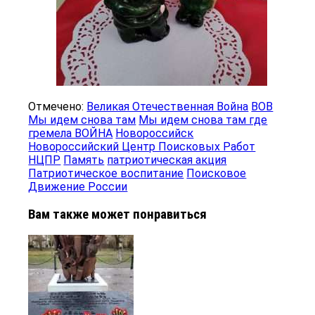
Отмечено:
Великая Отечественная Война
ВОВ
Мы идем снова там
Мы идем снова там где
гремела ВОЙНА
Новороссийск
Новороссийский Центр Поисковых Работ
НЦПР
Память
патриотическая акция
Патриотическое воспитание
Поисковое
Движение России
Вам также может понравиться