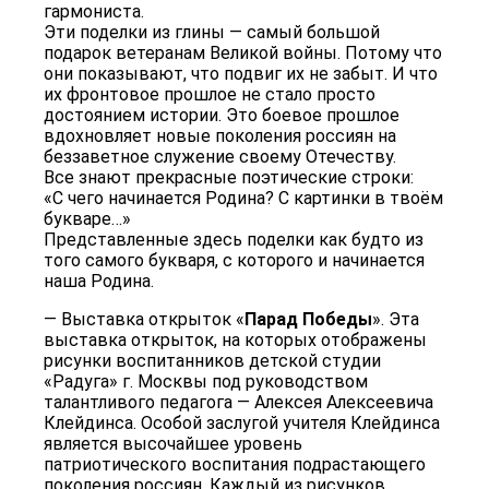
гармониста.
Эти поделки из глины — самый большой
подарок ветеранам Великой войны. Потому что
они показывают, что подвиг их не забыт. И что
их фронтовое прошлое не стало просто
достоянием истории. Это боевое прошлое
вдохновляет новые поколения россиян на
беззаветное служение своему Отечеству.
Все знают прекрасные поэтические строки:
«С чего начинается Родина? С картинки в твоём
букваре…»
Представленные здесь поделки как будто из
того самого букваря, с которого и​ начинается
наша Родина.​
— Выставка открыток «
Парад Победы
».​ Эта
выставка открыток, на которых отображены
рисунки воспитанников детской студии
«Радуга» г. Москвы под руководством
талантливого педагога — Алексея Алексеевича
Клейдинса. Особой заслугой учителя Клейдинса
является высочайшее уровень
патриотического воспитания подрастающего
поколения россиян. Каждый из рисунков