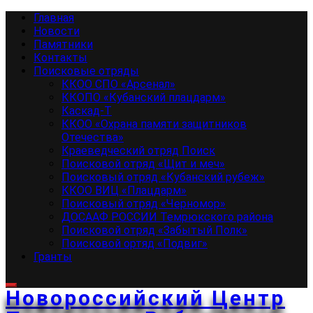
Перейти
Основное
Главная
к
меню
Новости
содержимому
Памятники
Контакты
Поисковые отряды
ККОО СПО «Арсенал»
ККОПО «Кубанский плацдарм»
Каскад-Т
ККОО «Охрана памяти защитников
Отечества»
Краеведческий отряд Поиск
Поисковой отряд «Щит и меч»
Поисковый отряд «Кубанский рубеж»
ККОО ВИЦ «Плацдарм»
Поисковый отряд «Черномор»
ДОСААФ РОССИИ Темрюкского района
Поисковой отряд «Забытый Полк»
Поисковой ортяд «Подвиг»
Гранты
Новороссийский Центр