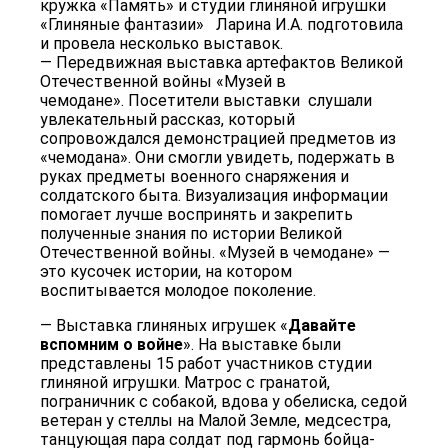
кружка «Память» и студии глиняной игрушки​
«Глиняные фантазии» ​ ​ Ларина И.А.​​ подготовила
и провела несколько выставок.
— Передвижная выставка артефактов Великой
Отечественной войны «Музей в
чемодане». Посетители выставки ​ слушали
увлекательный рассказ, который
сопровождался​ демонстрацией предметов из
«чемодана». Они смогли увидеть, подержать в
руках предметы военного снаряжения и
солдатского быта. Визуализация информации
помогает лучше воспринять и закрепить
полученные знания по истории Великой
Отечественной войны. «Музей в чемодане» —
это кусочек истории, на котором
воспитывается молодое поколение.
— ​Выставка глиняных игрушек «
Давайте
вспомним о войне
».​ На выставке были
представлены 15 работ участников студии
глиняной игрушки.​ Матрос с гранатой,
пограничник с собакой, вдова у обелиска, седой
ветеран у стеллы на Малой Земле, медсестра,
танцующая пара солдат под гармонь бойца-