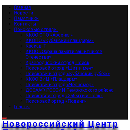
Перейти
Основное
Главная
к
меню
Новости
содержимому
Памятники
Контакты
Поисковые отряды
ККОО СПО «Арсенал»
ККОПО «Кубанский плацдарм»
Каскад-Т
ККОО «Охрана памяти защитников
Отечества»
Краеведческий отряд Поиск
Поисковой отряд «Щит и меч»
Поисковый отряд «Кубанский рубеж»
ККОО ВИЦ «Плацдарм»
Поисковый отряд «Черномор»
ДОСААФ РОССИИ Темрюкского района
Поисковой отряд «Забытый Полк»
Поисковой ортяд «Подвиг»
Гранты
Новороссийский Центр