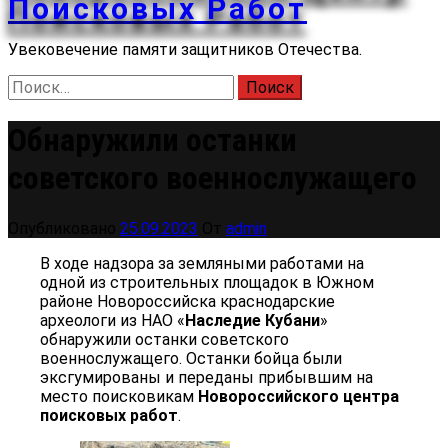
Поисковых Работ
Увековечение памяти защитников Отечества.
Найти:
Обнаружили останки
советского военнослужащего
Опубликовано
25.09.2023
От
admin
В ходе надзора за земляными работами на
одной из строительных площадок в Южном
районе Новороссийска краснодарские
археологи из НАО «
Наследие Кубани
»
обнаружили останки советского
военнослужащего. Останки бойца были
эксгумированы и переданы прибывшим на
место поисковикам
Новороссийского центра
поисковых работ
.