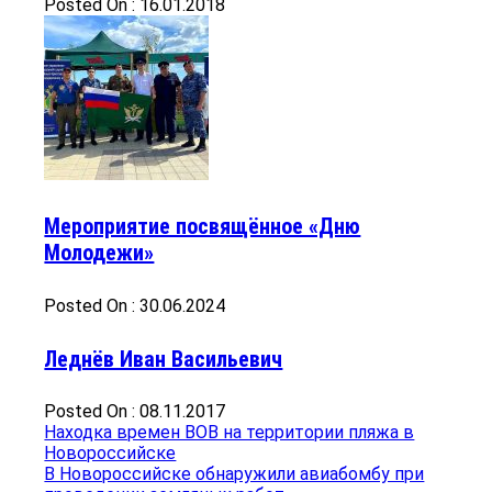
Posted On : 16.01.2018
Мероприятие посвящённое «Дню
Молодежи»
Posted On : 30.06.2024
Леднёв Иван Васильевич
Posted On : 08.11.2017
Навигация
Предыдущая
Находка времен ВОВ на территории пляжа в
запись:
Новороссийске
по
Следующая
В Новороссийске обнаружили авиабомбу при